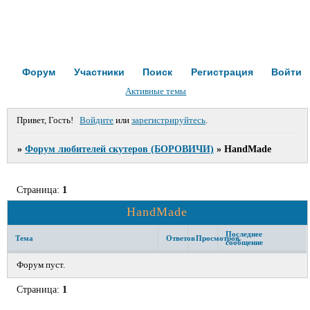
Форум
Участники
Поиск
Регистрация
Войти
Активные темы
Привет, Гость!
Войдите
или
зарегистрируйтесь
.
»
Форум любителей скутеров (БОРОВИЧИ)
»
HandMade
Страница:
1
HandMade
Последнее
Тема
Ответов
Просмотров
сообщение
Форум пуст.
Страница:
1