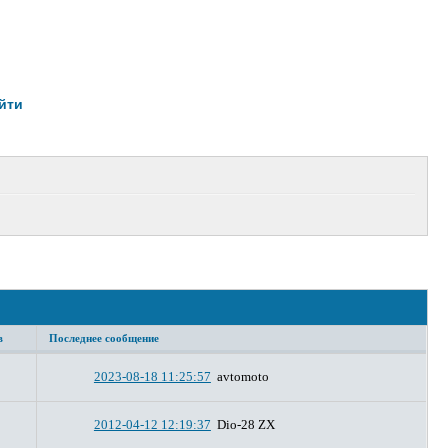
йти
в
Последнее сообщение
2023-08-18 11:25:57
avtomoto
2012-04-12 12:19:37
Dio-28 ZX