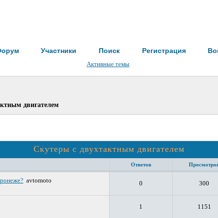
Форум
Участники
Поиск
Регистрация
Во
Активные темы
актным двигателем
Скутеры с двухтактным двигателем
Ответов
Просмотро
оронеже?
avtomoto
0
300
1
1151