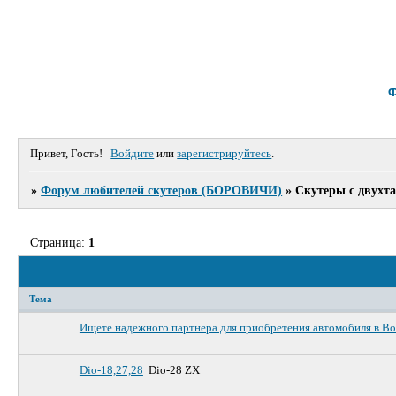
Привет, Гость!
Войдите
или
зарегистрируйтесь
.
»
Форум любителей скутеров (БОРОВИЧИ)
»
Скутеры с двухт
Страница:
1
Тема
Ищете надежного партнера для приобретения автомобиля в В
Dio-18,27,28
Dio-28 ZX