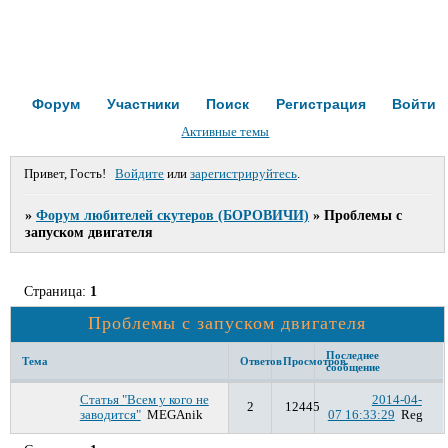
Форум
Участники
Поиск
Регистрация
Войти
Активные темы
Привет, Гость!
Войдите
или
зарегистрируйтесь
.
»
Форум любителей скутеров (БОРОВИЧИ)
»
Проблемы с
запуском двигателя
Страница:
1
Проблемы с запуском двигателя
Последнее
Тема
Ответов
Просмотров
сообщение
Статья "Всем у кого не
2014-04-
2
12445
заводится"
MEGAnik
07 16:33:29
Reg