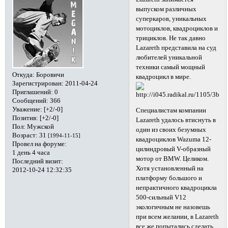
выпуском различных
суперкаров, уникальных
мотоциклов, квадроциклов и
трициклов. Не так давно
Lazareth представила на суд
любителей уникальной
техники самый мощный
Откуда:
Боровичи
квадроцикл в мире.
Зарегистрирован
: 2011-04-24
Приглашений:
0
Сообщений:
366
Уважение:
[+2/-0]
Специалистам компании
Позитив:
[+2/-0]
Lazareth удалось втиснуть в
Пол:
Мужской
один из своих безумных
Возраст:
31
[1994-11-15]
квадроциклов Wazuma 12-
Провел на форуме:
цилиндровый V-образный
1 день 4 часа
мотор от BMW. Целиком.
Последний визит:
Хотя установленный на
2012-10-24 12:32:35
платформу большого и
непрактичного квадроцикла
500-сильный V12
экологичным не назовешь
при всем желании, в Lazareth
все же попытались сделать