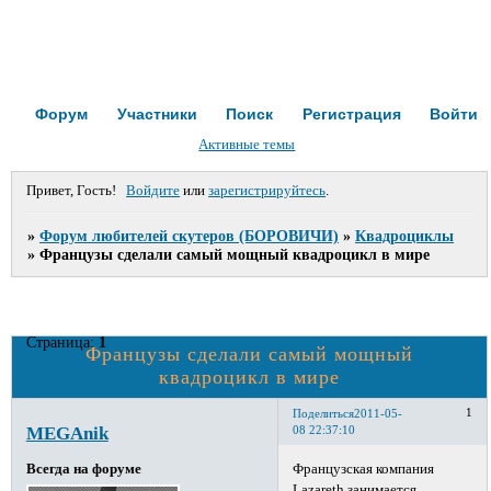
Форум
Участники
Поиск
Регистрация
Войти
Активные темы
Привет, Гость!
Войдите
или
зарегистрируйтесь
.
»
Форум любителей скутеров (БОРОВИЧИ)
»
Квадроциклы
»
Французы сделали самый мощный квадроцикл в мире
Страница:
1
Французы сделали самый мощный
квадроцикл в мире
1
Поделиться
2011-05-
MEGAnik
08 22:37:10
Французская компания
Всегда на форуме
Lazareth занимается