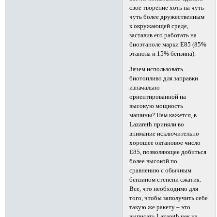
свое творение хоть на чуть-
чуть более дружественным
к окружающей среде,
заставив его работать на
биоэтаноле марки E85 (85%
этанола и 15% бензина).
Зачем использовать
биотопливо для заправки
изначально
ориентированной на
высокую мощность
машины? Нам кажется, в
Lazareth приняли во
внимание исключительно
хорошее октановое число
E85, позволяющее добиться
более высокой по
сравнению с обычным
бензином степени сжатия.
Все, что необходимо для
того, чтобы заполучить себе
такую же ракету – это
выписать Lazareth чек на