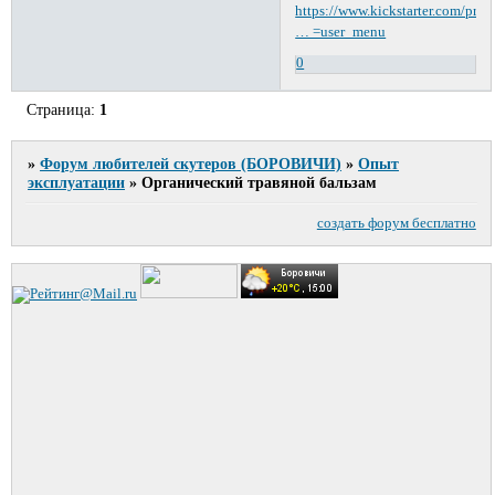
https://www.kickstarter.com/proj
… =user_menu
0
Страница:
1
»
Форум любителей скутеров (БОРОВИЧИ)
»
Опыт
эксплуатации
»
Органический травяной бальзам
создать форум бесплатно