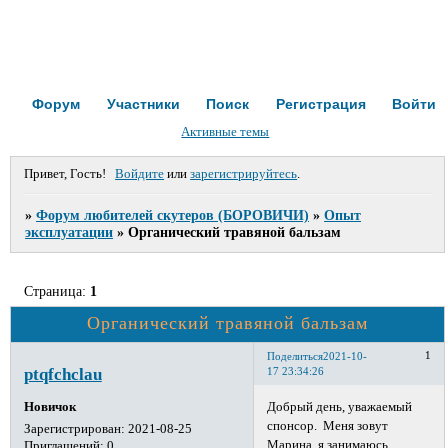
Форум
Участники
Поиск
Регистрация
Войти
Активные темы
Привет, Гость!
Войдите
или
зарегистрируйтесь
.
»
Форум любителей скутеров (БОРОВИЧИ)
»
Опыт
эксплуатации
»
Органический травяной бальзам
Страница:
1
Органический травяной бальзам
1
Поделиться
2021-10-
ptqfchclau
17 23:34:26
Добрый день, уважаемый
Новичок
спонсор. Меня зовут
Зарегистрирован
: 2021-08-25
Марина, я занимаюсь
Приглашений:
0