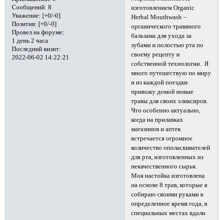
Сообщений:
8
изготовлением Organic
Уважение:
[+0/-0]
Herbal Mouthwash –
Позитив:
[+0/-0]
органического травяного
Провел на форуме:
бальзама для ухода за
1 день 2 часа
зубами и полостью рта по
Последний визит:
своему рецепту и
2022-06-02 14:22:21
собственной технологии. Я
много путешествую по миру
и из каждой поездки
привожу домой новые
травы для своих эликсиров.
Что особенно актуально,
когда на прилавках
магазинов и аптек
встречается огромное
количество ополаскивателей
для рта, изготовленных из
некачественного сырья.
Моя настойка изготовлена
на основе 8 трав, которые я
собираю своими руками в
определенное время года, в
специальных местах вдали