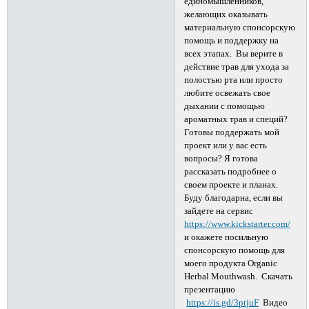
единомышленников,
желающих оказывать
материальную спонсорскую
помощь и поддержку на
всех этапах. Вы верите в
действие трав для ухода за
полостью рта или просто
любите освежать свое
дыхании с помощью
ароматных трав и специй?
Готовы поддержать мой
проект или у вас есть
вопросы? Я готова
рассказать подробнее о
своем проекте и планах.
Буду благодарна, если вы
зайдете на сервис
https://www.kickstarter.com/
и окажете посильную
спонсорскую помощь для
моего продукта Organic
Herbal Mouthwash. Скачать
презентацию
https://is.gd/3ptjuF
Видео