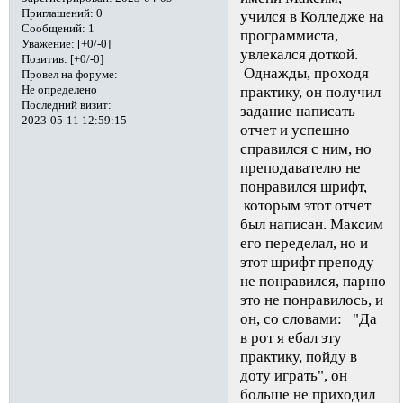
Приглашений:
0
учился в Колледже на
Сообщений:
1
программиста,
Уважение:
[+0/-0]
увлекался доткой.
Позитив:
[+0/-0]
Однажды, проходя
Провел на форуме:
практику, он получил
Не определено
Последний визит:
задание написать
2023-05-11 12:59:15
отчет и успешно
справился с ним, но
преподавателю не
понравился шрифт,
которым этот отчет
был написан. Максим
его переделал, но и
этот шрифт преподу
не понравился, парню
это не понравилось, и
он, со словами: "Да
в рот я ебал эту
практику, пойду в
доту играть", он
больше не приходил