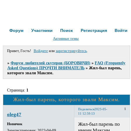
Форум
Участники
Поиск
Регистрация
Войти
Активные темы
Привет, Гость!
Войдите
или
зарегистрируйтесь
.
»
Форум любителей скутеров (БОРОВИЧИ)
»
FAQ (Frequently
Asked Questions) ПРОЧТИ ВНИМАТЕЛЬ
»
Жил-был парень,
которого звали Максим.
Страница:
1
Жил-был парень, которого звали Максим.
1
Поделиться
2023-05-
oleg47
11 12:59:13
Жил-был парень по
Новичок
имени Максим,
Зарегистрирован
: 2023-04-09