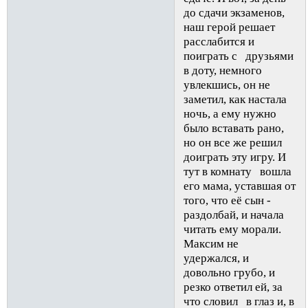
до сдачи экзаменов,
наш герой решает
расслабится и
поиграть с друзьями
в доту, немного
увлекшись, он не
заметил, как настала
ночь, а ему нужно
было вставать рано,
но он все же решил
доиграть эту игру. И
тут в комнату вошла
его мама, уставшая от
того, что её сын -
раздолбай, и начала
читать ему морали.
Максим не
удержался, и
довольно грубо, и
резко ответил ей, за
что словил в глаз и, в