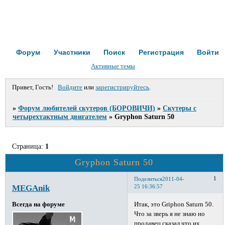
Форум
Участники
Поиск
Регистрация
Войти
Активные темы
Привет, Гость!
Войдите
или
зарегистрируйтесь
.
»
Форум любителей скутеров (БОРОВИЧИ)
»
Cкутеры с
четырехтактным двигателем
»
Gryphon Saturn 50
Страница:
1
Gryphon Saturn 50
1
Поделиться
2011-04-
MEGAnik
25 16:36:57
Итак, это Griphon Saturn 50.
Всегда на форуме
Что за зверь я не знаю но
продавец сказал что их