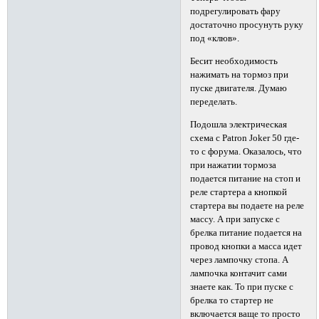
подрегулировать фару
достаточно просунуть руку
под «клюв».
Бесит необходимость
нажимать на тормоз при
пуске двигателя. Думаю
переделать.
Подошла электрическая
схема с Patron Joker 50 где-
то с форума. Оказалось, что
при нажатии тормоза
подается питание на стоп и
реле стартера а кнопкой
стартера вы подаете на реле
массу. А при запуске с
брелка питание подается на
провод кнопки а масса идет
через лампочку стопа. А
лампочка контачит сами
знаете как. То при пуске с
брелка то стартер не
включается ваще то просто