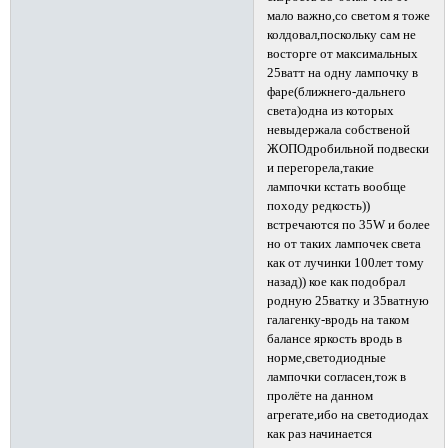
мало важно,со светом я тоже
колдовал,поскольку сам не
восторге от максимальных
25ватт на одну лампочку в
фаре(ближнего-дальнего
света)одна из которых
невыдержала собственой
ЖОПОдробильной подвески
и перегорела,такие
лампочки кстать вообще
походу редкость))
встречаются по 35W и более
но от таких лампочек света
как от лучинки 100лет тому
назад)) кое как подобрал
родную 25ватку и 35ватную
галагенку-вродь на таком
балансе яркость вродь в
норме,светодиодные
лампочки согласен,тож в
пролёте на данном
агрегате,ибо на светодиодах
как раз начинается