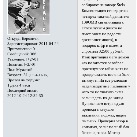
собирают на заводе Stels.
Комплектация стандартная
четырех тактный двигатель
139QMB сигнализация с
автозапуском (никто не
знает зачем но радости
Откуда:
Боровичи
доставляет много), в
Зарегистрирован
: 2011-04-24
подарок кофр и шлем, а
Приглашений:
0
спросили 32500 рублей.
Сообщений:
366
Итак притащил я его домой
Уважение:
[+2/-0]
как полагается разобрал
Позитив:
[+2/-0]
протянул все гайки хотя по
Пол:
Мужской
правде сказать все они были
Возраст:
31
[1994-11-15]
Провел на форуме:
затянуты. На все релюшки
1 день 4 часа
надел защитные пыльники у
Последний визит:
кого-то не хватило силы
2012-10-24 12:32:35
воли надеть их до конца.
Дуновением ветра сдуло
провода с катушки
зажигания, поджал, надел
пыльник. Проверил зазор в
клапанах, залил полный бак
бензина, завел. Мотор