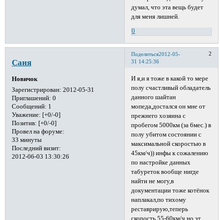
думал, что эта вещь будет
для меня лишней.
0
2
Поделиться
2012-05-
Саня
31 14:25:36
И я,и я тоже в какой то мере
Новичок
полу счастливый обладатель
Зарегистрирован
: 2012-05-31
данного шайтан
Приглашений:
0
Сообщений:
1
мопеда,достался он мне от
Уважение:
[+0/-0]
прежнего хозяина с
Позитив:
[+0/-0]
пробегом 5000км (за 6мес.) в
Провел на форуме:
полу убитом состоянии с
33 минуты
максимальной скоростью в
Последний визит:
45км/ч)) инфы к сожалению
2012-06-03 13:30:26
по настройке данных
табуреток вообще нигде
найти не могу,в
документации тоже котёнок
наплакал,по тихому
реставрирую,теперь
скорость 55-60км/ч но эт