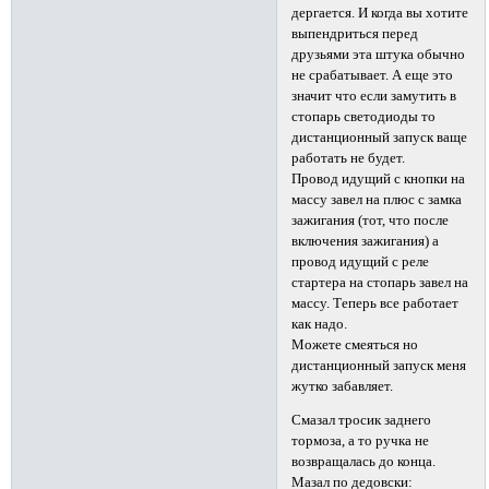
дергается. И когда вы хотите
выпендриться перед
друзьями эта штука обычно
не срабатывает. А еще это
значит что если замутить в
стопарь светодиоды то
дистанционный запуск ваще
работать не будет.
Провод идущий с кнопки на
массу завел на плюс с замка
зажигания (тот, что после
включения зажигания) а
провод идущий с реле
стартера на стопарь завел на
массу. Теперь все работает
как надо.
Можете смеяться но
дистанционный запуск меня
жутко забавляет.
Смазал тросик заднего
тормоза, а то ручка не
возвращалась до конца.
Мазал по дедовски: