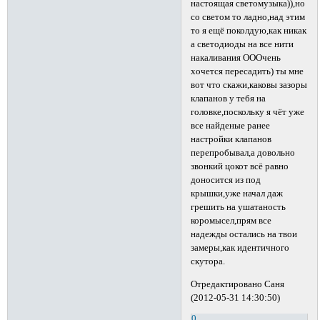
настоящая светомузыка)),но
со светом то ладно,над этим
то я ещё поколдую,как никак
а светодиоды на все нити
накаливания ОООчень
хочется пересадить) ты мне
вот что скажи,каковы зазоры
клапанов у тебя на
головке,поскольку я чёт уже
все найденые ранее
настройки клапанов
перепробывал,а довольно
звонкий цокот всё равно
доносится из под
крышки,уже начал даж
грешить на ушатаность
коромысел,прям все
надежды остались на твои
замеры,как идентичного
скутора.
Отредактировано Саня
(2012-05-31 14:30:50)
0