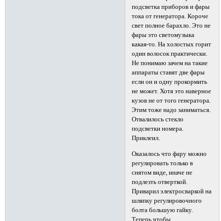
подсветка приборов и фары
тока от генератора. Короче
свет полное барахло. Это не
фары это светомузыка
какая-то. На холостых горит
один волосок практически.
Не понимаю зачем на такие
аппараты ставят две фары
если он и одну прокормить
не может. Хотя это наверное
кузов не от того генератора.
Этим тоже надо заниматься.
Отвалилось стекло
подсветки номера.
Приклеил.
Оказалось что фару можно
регулировать только в
снятом виде, иначе не
подлезть отверткой.
Приварил электросваркой на
шляпку регулировочного
болта большую гайку.
Теперь чтобы