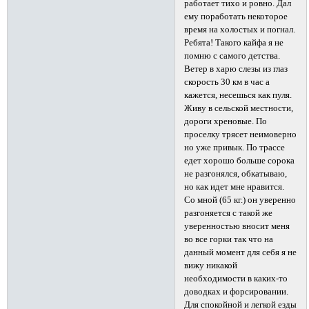
работает тихо и ровно. Дал
ему поработать некоторое
время на холостых и погнал.
Ребята! Такого кайфа я не
помню с самого детства.
Ветер в харю слезы из глаз
скорость 30 км в час а
кажется, несешься как пуля.
Живу в сельской местности,
дороги хреновые. По
проселку трясет неимоверно
но уже привык. По трассе
едет хорошо больше сорока
не разгонялся, обкатываю,
но как идет мне нравится.
Со мной (65 кг.) он уверенно
разгоняется с такой же
уверенностью вносит меня
во все горки так что на
данный момент для себя я не
вижу никакой
необходимости в каких-то
доводках и форсировании.
Для спокойной и легкой езды