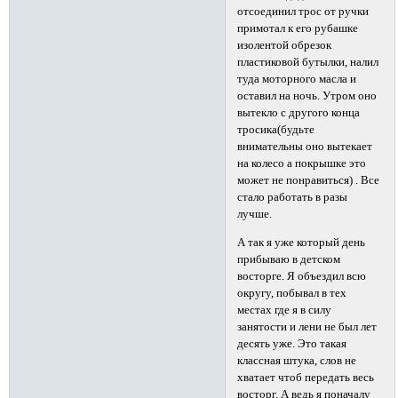
отсоединил трос от ручки
примотал к его рубашке
изолентой обрезок
пластиковой бутылки, налил
туда моторного масла и
оставил на ночь. Утром оно
вытекло с другого конца
тросика(будьте
внимательны оно вытекает
на колесо а покрышке это
может не понравиться) . Все
стало работать в разы
лучше.
А так я уже который день
прибываю в детском
восторге. Я объездил всю
округу, побывал в тех
местах где я в силу
занятости и лени не был лет
десять уже. Это такая
классная штука, слов не
хватает чтоб передать весь
восторг. А ведь я поначалу