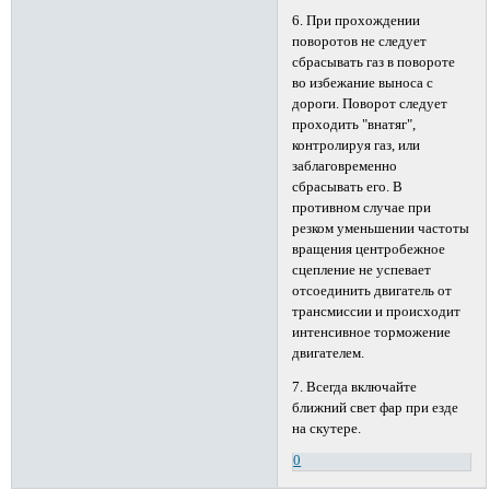
6. При прохождении
поворотов не следует
сбрасывать газ в повороте
во избежание выноса с
дороги. Поворот следует
проходить "внатяг",
контролируя газ, или
заблаговременно
сбрасывать его. В
противном случае при
резком уменьшении частоты
вращения центробежное
сцепление не успевает
отсоединить двигатель от
трансмиссии и происходит
интенсивное торможение
двигателем.
7. Всегда включайте
ближний свет фар при езде
на скутере.
0