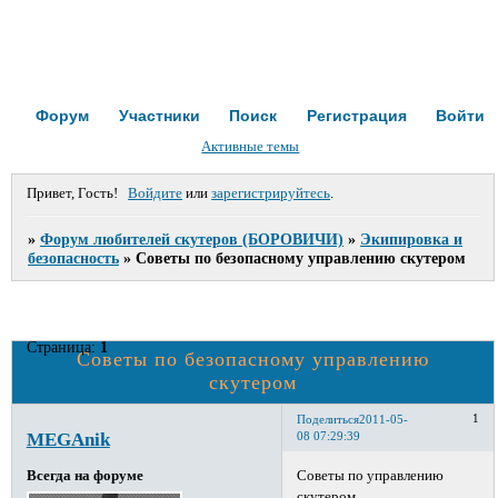
Форум
Участники
Поиск
Регистрация
Войти
Активные темы
Привет, Гость!
Войдите
или
зарегистрируйтесь
.
»
Форум любителей скутеров (БОРОВИЧИ)
»
Экипировка и
безопасность
»
Советы по безопасному управлению скутером
Страница:
1
Советы по безопасному управлению
скутером
1
Поделиться
2011-05-
MEGAnik
08 07:29:39
Советы по управлению
Всегда на форуме
скутером