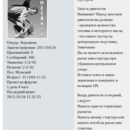
Запуск двигателя
Внимание! Перед запуском
двигателя вы должны:
- проверить количество
топлива и моторного масла;
- поставить скутер на
центральную подставку;
Откуда:
Боровичи
Замечание:
Зарегистрирован
: 2011-04-24
Приглашений:
0
Вы не можете использовать
Сообщений:
366
рычаг кик-стартера при
Уважение:
[+2/-0]
убранном центральном
Позитив:
[+2/-0]
упоре.
Пол:
Мужской
Вставьте ключ в замок
Возраст:
31
[1994-11-15]
зажигания и поверните в
Провел на форуме:
позицию ON.
1 день 4 часа
Последний визит:
Когда двигатель холодный,
2012-10-24 12:32:35
следует:
Нажать один из тормозных
рычагов.
Нажать кнопку стартера или
нажать ногой на рычаг кик-
стартера.