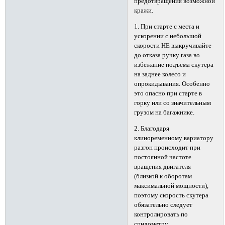
предотвращения возможной
кражи.
1. При старте с места и
ускорении с небольшой
скорости НЕ выкручивайте
до отказа ручку газа во
избежание подъема скутера
на заднее колесо и
опрокидывания. Особенно
это опасно при старте в
горку или со значительным
грузом на багажнике.
2. Благодаря
клиноременному вариатору
разгон происходит при
постоянной частоте
вращения двигателя
(близкой к оборотам
максимальной мощности),
поэтому скорость скутера
обязательно следует
контролировать по
спидометру.