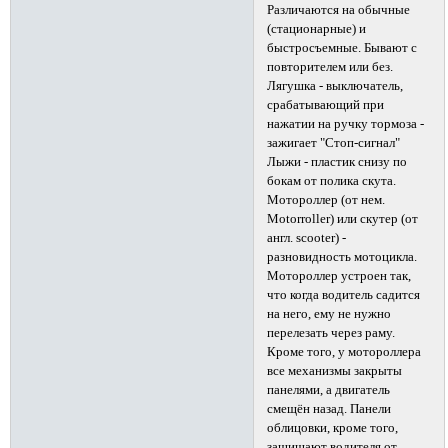
Различаются на обычные
(стационарные) и
быстросъемные. Бывают с
повторителем или без.
Лягушка - выключатель,
срабатывающий при
нажатии на ручку тормоза -
зажигает "Стоп-сигнал"
Лыжи - пластик снизу по
бокам от полика скута.
Мотороллер (от нем.
Motorroller) или скутер (от
англ. scooter) -
разновидность мотоцикла.
Мотороллер устроен так,
что когда водитель садится
на него, ему не нужно
перелезать через раму.
Кроме того, у мотороллера
все механизмы закрыты
панелями, а двигатель
смещён назад. Панели
облицовки, кроме того,
защищают водителя от