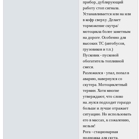
прибор, дублирующий
работу стоп сигнала.
Устанавливается или на или
в кофр сверху. Делает
торможение скутра/
мотоцикла более заметным
на дороге. Особенно для
высоких ТС (автобусов,
грузовиков и т.п.)
Пусковик - пусковой
обогатитель топливной
смеси.
Разложился - упал, попал в
аварию, навернулся со
скутера. Мотоциклетный
термин. Хотя многие
утверждают, что слово
на..нулся подходит гораздо
больше и лучше отражает
ситуацию. Но использовать
его в массах, к сожалению,
нельзя!
Рога - стационарная
подножка для скута,