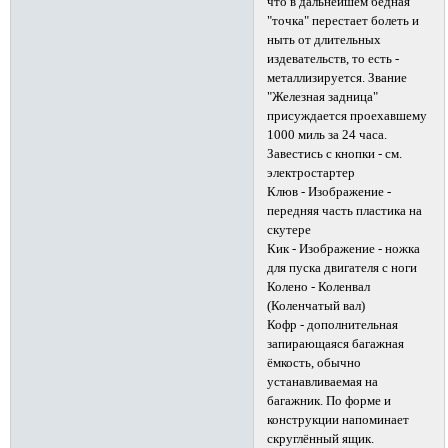
что в дальнейшем бедная
"точка" перестает болеть и
ныть от длительных
издевательств, то есть -
металлизируется. Звание
"Железная задница"
присуждается проехавшему
1000 миль за 24 часа.
Завестись с кнопки - см.
электростартер
Клюв - Изображение -
передняя часть пластика на
скутере
Кик - Изображение - ножка
для пуска двигателя с ноги
Колено - Коленвал
(Коленчатый вал)
Кофр - дополнительная
запирающаяся багажная
ёмкость, обычно
устанавливаемая на
багажник. По форме и
конструкции напоминает
скруглённый ящик.