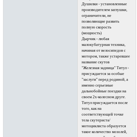
Душилки - установленные
производителем заглушки,
ограничители, не
позволяющие развить
полную скорость
(мощность)
Дырчик - любая
малокубатурная техника,
начиная от велосипедов с
мотором, также устаревшее
название скутов
"Железная задница" Титул -
присуждается за особые
"заслуги" перед родиной, а
именно серьезные
дальнобойные поездки на
своем 2х-колесном друге.
Титул присуждается после
того, как на
соответствующей точке
тела скутериста/
мотоциклиста образуется
такое количество мозолей,