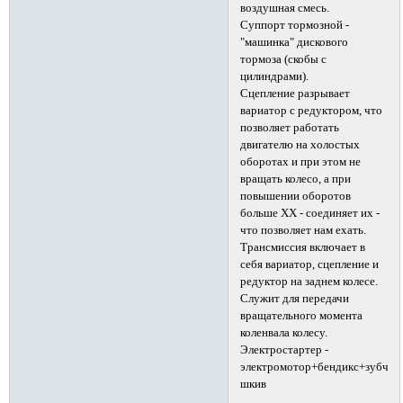
воздушная смесь.
Суппорт тормозной -
"машинка" дискового
тормоза (скобы с
цилиндрами).
Сцепление разрывает
вариатор с редуктором, что
позволяет работать
двигателю на холостых
оборотах и при этом не
вращать колесо, а при
повышении оборотов
больше ХХ - соединяет их -
что позволяет нам ехать.
Трансмиссия включает в
себя вариатор, сцепление и
редуктор на заднем колесе.
Служит для передачи
вращательного момента
коленвала колесу.
Электростартер -
электромотор+бендикс+зубчат
шкив