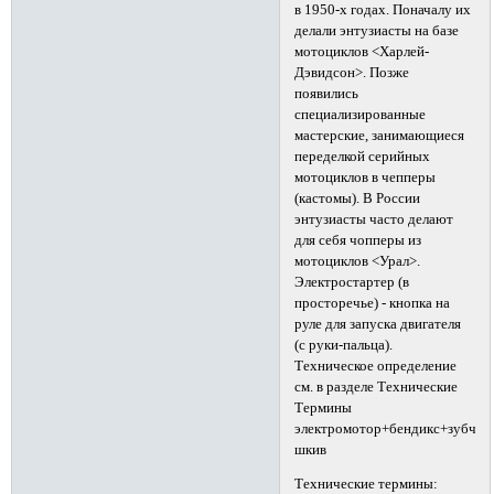
в 1950-х годах. Поначалу их
делали энтузиасты на базе
мотоциклов <Харлей-
Дэвидсон>. Позже
появились
специализированные
мастерские, занимающиеся
переделкой серийных
мотоциклов в чепперы
(кастомы). В России
энтузиасты часто делают
для себя чопперы из
мотоциклов <Урал>.
Электростартер (в
просторечье) - кнопка на
руле для запуска двигателя
(с руки-пальца).
Техническое определение
см. в разделе Технические
Термины
электромотор+бендикс+зубчат
шкив
Технические термины: