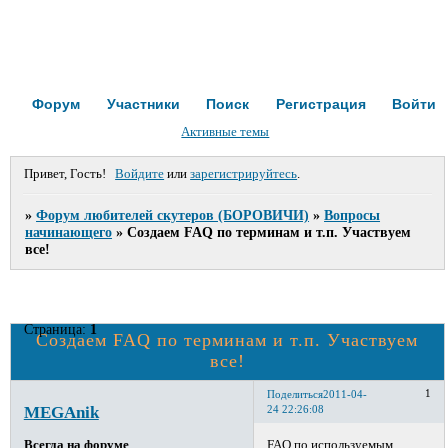
Форум
Участники
Поиск
Регистрация
Войти
Активные темы
Привет, Гость!
Войдите
или
зарегистрируйтесь
.
»
Форум любителей скутеров (БОРОВИЧИ)
»
Вопросы
начинающего
»
Создаем FAQ по терминам и т.п. Участвуем
все!
Страница:
1
Создаем FAQ по терминам и т.п. Участвуем
все!
1
Поделиться
2011-04-
MEGAnik
24 22:26:08
FAQ по используемым
Всегда на форуме