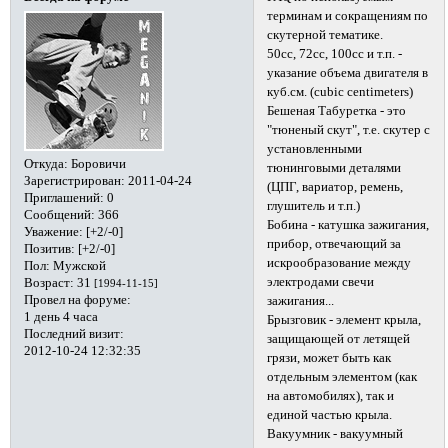
терминам и сокращениям по
скутерной тематике.
50cc, 72cc, 100cc и т.п. -
указание объема двигателя в
куб.см. (cubic centimeters)
Бешеная Табуретка - это
"тюненый скут", т.е. скутер с
установленными
Откуда:
Боровичи
тюнинговыми деталями
Зарегистрирован
: 2011-04-24
(ЦПГ, вариатор, ремень,
Приглашений:
0
глушитель и т.п.)
Сообщений:
366
Бобина - катушка зажигания,
Уважение:
[+2/-0]
прибор, отвечающий за
Позитив:
[+2/-0]
искрообразование между
Пол:
Мужской
электродами свечи
Возраст:
31
[1994-11-15]
Провел на форуме:
зажигания...
1 день 4 часа
Брызговик - элемент крыла,
Последний визит:
защищающей от летящей
2012-10-24 12:32:35
грязи, может быть как
отдельным элементом (как
на автомобилях), так и
единой частью крыла.
Вакуумник - вакуумный