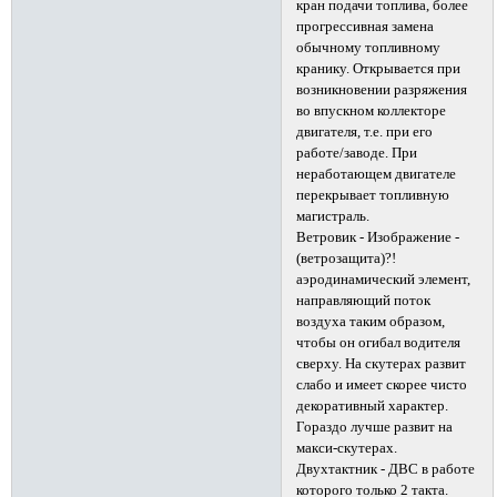
кран подачи топлива, более
прогрессивная замена
обычному топливному
кранику. Открывается при
возникновении разряжения
во впускном коллекторе
двигателя, т.е. при его
работе/заводе. При
неработающем двигателе
перекрывает топливную
магистраль.
Ветровик - Изображение -
(ветрозащита)?!
аэродинамический элемент,
направляющий поток
воздуха таким образом,
чтобы он огибал водителя
сверху. На скутерах развит
слабо и имеет скорее чисто
декоративный характер.
Гораздо лучше развит на
макси-скутерах.
Двухтактник - ДВС в работе
которого только 2 такта.