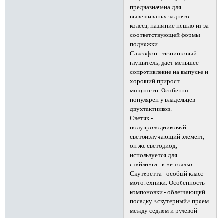
предназначена для
вывешивания заднего
колеса, название пошло из-за
соответствующей формы
подножки
Саксофон - тюнинговый
глушитель, дает меньшее
сопротивление на выпуске и
хороший прирост
мощности. Особенно
популярен у владельцев
двухтактников.
Светик -
полупроводниковый
светоизлучающий элемент,
он же светодиод,
используется для
стайлинга...и не только
Скутеретта - особый класс
мототехники. Особенность
компоновки - облегчающий
посадку <скутерный> проем
между седлом и рулевой