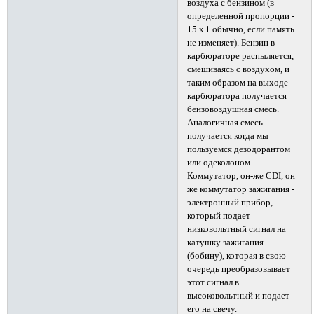
воздуха с бензином (в
определенной пропорции -
15 к 1 обычно, если память
не изменяет). Бензин в
карбюраторе распыляется,
смешиваясь с воздухом, и
таким образом на выходе
карбюратора получается
бензовоздушная смесь.
Аналогичная смесь
получается когда мы
пользуемся дезодорантом
или одеколоном.
Коммутатор, он-же CDI, он
же коммутатор зажигания -
электронный прибор,
который подает
низковольтный сигнал на
катушку зажигания
(бобину), которая в свою
очередь преобразовывает
этот сигнал в
высоковольтный и подает
его на свечу.