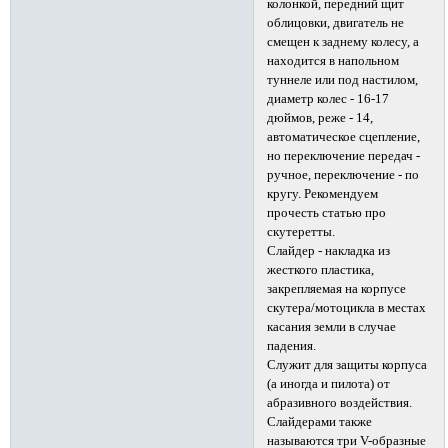
колонкой, передний щит
облицовки, двигатель не
смещен к заднему колесу, а
находится в напольном
туннеле или под настилом,
диаметр колес - 16-17
дюймов, реже - 14,
автоматическое сцепление,
но переключение передач -
ручное, переключение - по
кругу. Рекомендуем
прочесть статью про
скутеретты.
Слайдер - накладка из
жесткого пластика,
закрепляемая на корпусе
скутера/мотоцикла в местах
касания земли в случае
падения.
Служит для защиты корпуса
(а иногда и пилота) от
абразивного воздействия.
Слайдерами также
называются три V-образные