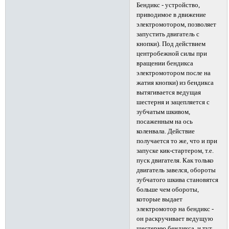
Бендикс - устройство,
приводимое в движение
электромотором, позволяет
запустить двигатель с
кнопки). Под действием
центробежной силы при
вращении бендикса
электромотором после на
жатия кнопки) из бендикса
вытягивается ведущая
шестерня и зацепляется с
зубчатым шкивом,
посаженным на ось
коленвала. Действие
получается то же, что и при
запуске кик-стартером, т.е.
пуск двигателя. Как только
двигатель завелся, обороты
зубчатого шкива становятся
больше чем обороты,
которые выдает
электромотор на бендикс -
он раскручивает ведущую
шестерню бендикса, и тут