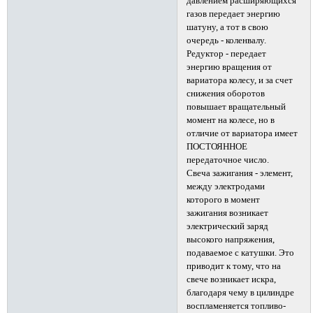
давлением расширяющихся
газов передает энергию
шатуну, а тот в свою
очередь - коленвалу.
Редуктор - передает
энергию вращения от
вариатора колесу, и за счет
снижения оборотов
повышает вращательный
момент на колесе, но в
отличие от вариатора имеет
ПОСТОЯННОЕ
передаточное число.
Свеча зажигания - элемент,
между электродами
которого в момент
зажигания возникает
электрический заряд
высокого напряжения,
подаваемое с катушки. Это
приводит к тому, что на
свече возникает искра,
благодаря чему в цилиндре
воспламеняется топливо-