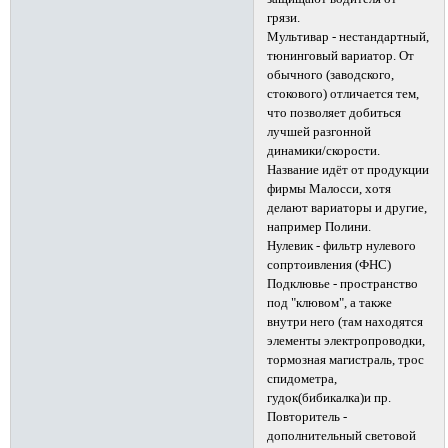
грязи.
Мультивар - нестандартный,
тюнинговый вариатор. От
обычного (заводского,
стокового) отличается тем,
что позволяет добиться
лучшей разгонной
динамики/скорости.
Название идёт от продукции
фирмы Малосси, хотя
делают вариаторы и другие,
например Полини.
Нулевик - фильтр нулевого
сопртоивления (ФНС)
Подклювье - пространство
под "клювом", а также
внутри него (там находятся
элементы электропроводки,
тормозная магистраль, трос
спидометра,
гудок(бибикалка)и пр.
Повторитель -
дополнительный световой