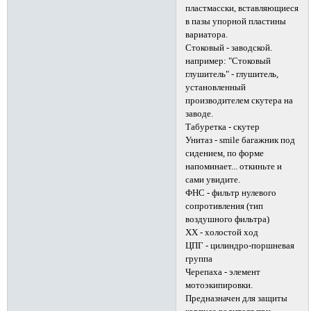
пластмасски, вставляющиеся
в пазы упорной пластины
вариатора.
Стоковый - заводской.
например: "Стоковый
глушитель" - глушитель,
установленный
производителем скутера на
заводе.
Табуретка - скутер
Унитаз - smile багажник под
сидением, по форме
напоминает... откиньте и
сами увидите.
ФНС - фильтр нулевого
сопротивления (тип
воздушного фильтра)
ХХ - холостой ход
ЦПГ - цилиндро-поршневая
группа
Черепаха - элемент
мотоэкипировки.
Предназначен для защиты