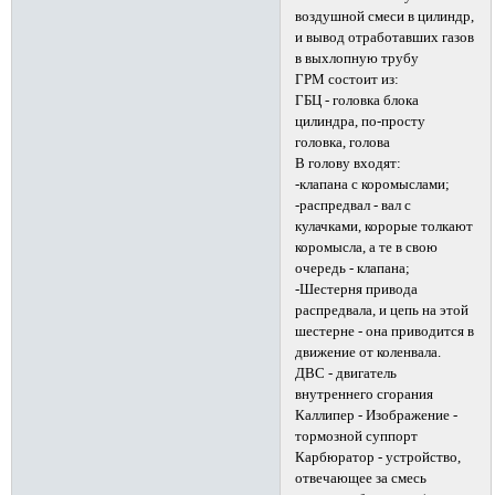
воздушной смеси в цилиндр,
и вывод отработавших газов
в выхлопную трубу
ГРМ состоит из:
ГБЦ - головка блока
цилиндра, по-просту
головка, голова
В голову входят:
-клапана с коромыслами;
-распредвал - вал с
кулачками, корорые толкают
коромысла, а те в свою
очередь - клапана;
-Шестерня привода
распредвала, и цепь на этой
шестерне - она приводится в
движение от коленвала.
ДВС - двигатель
внутреннего сгорания
Каллипер - Изображение -
тормозной суппорт
Карбюратор - устройство,
отвечающее за смесь