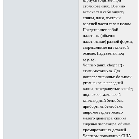
корпуса водителя при
столкновениях. Обычно
включает в себя защиту
спины, плеч, локтей и
верхней части тела в целом.
Представляет собой
пластины (обычно
пластиковые) разной формы,
закрепленные на тканевой
основе. Надевается под
куртку.
Чоппер (англ. chopper) -
стиль мотоцикла. Для
чоппера типичны: большой
угол наклона передней
вилки, передвинутые вперёд
подножки, маленький
каплевидный бензобак,
приборы на бензобаке,
широкое заднее колесо
малого диаметра, спинка
сиденья пассажира, обилие
хромированных деталей.
Чопперы появились в США