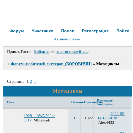
Форум
Участники
Поиск
Регистрация
Войти
Активные темы
Привет, Гость!
Войдите
или
зарегистрируйтесь
.
»
Форум любителей скутеров (БОРОВИЧИ)
»
Мотоциклы
Страница:
1
2
»
Мотоциклы
Последнее
Тема
Ответов
Просмотров
сообщение
2022-02-
1929 - JAWA 500cc
1
1022
14 12:50:38
OHV
MEGAnik
Alex4432